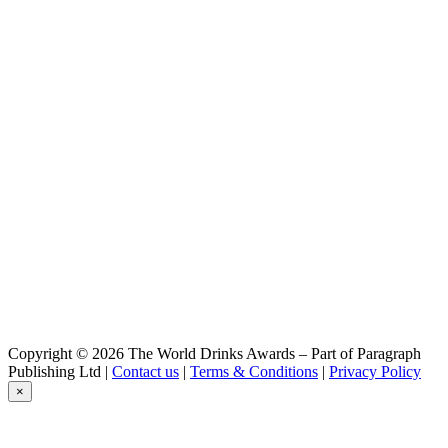
Liquore di limoni di Sicilia
Amaronna
Liquore di Mandarini di Sicilia
Amaronna
Liquore di limoni di Sicilia
Amaronna
Amaro All'Arancia Di Sicilia
Amaronna
Liquore Di Polpa Di Ficodindia Di Sicilia
Amaronna
Amaro All'Arancia Di Sicilia
TNT
Vodka
TNT
Vodka
Copyright © 2026 The World Drinks Awards – Part of Paragraph
Publishing Ltd |
Contact us
|
Terms & Conditions
|
Privacy Policy
×