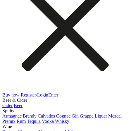
Buy now
Register/Login
Enter
Beer & Cider
Cider
Beer
Spirits
Armagnac
Brandy
Calvados
Cognac
Gin
Grappa
Liquer
Mezcal
Premix
Rum
Tequila
Vodka
Whisky
Wine