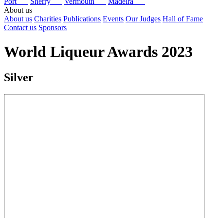
Port
Sherry
Vermouth
Madeira
About us
About us
Charities
Publications
Events
Our Judges
Hall of Fame
Contact us
Sponsors
World Liqueur Awards 2023
Silver