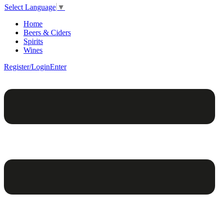
Select Language
▼
Home
Beers & Ciders
Spirits
Wines
Register/Login
Enter